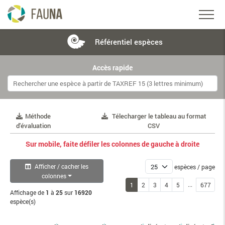
Référentiel
espèces
Accès rapide
Méthode
Télecharger le tableau au format
d'évaluation
CSV
Sur mobile, faite défiler les colonnes de gauche à droite
Afficher / cacher les
espèces / page
colonnes
...
1
2
3
4
5
677
Affichage de
1
à
25
sur
16920
espèce(s)