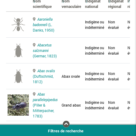
Nom
Nom
Indigénat
Indigénat
Prés
scientifique
vernaculaire
national
régional
régio
Aaroniella
Indigène ou
Non
Non
badonneli
(L.
indéterminé
évalué
éval
Danks, 1950)
Abacetus
Indigène ou
Non
Non
salzmanni
indéterminé
évalué
éval
(Germar, 1823)
Abax ovalis
Indigène ou
Non
Non
(Duftschmid,
Abax ovale
indéterminé
évalué
éval
1812)
Abax
parallelepipedus
Indigène ou
Non
Non
(Piller &
Grand abax
indéterminé
évalué
éval
Mitterpacher,
1783)
Abax
Filtres de recherche
parallelus
Abax
Indigène ou
Non
Non