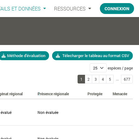
AILS ET DONNÉES
RESSOURCES
CONNEXION
Méthode d'évaluation
Télecharger le tableau au format CSV
espèces / page
...
1
2
3
4
5
677
génat régional
Présence régionale
Protegée
Menacée
 évalué
Non évaluée
 évalué
Non évaluée