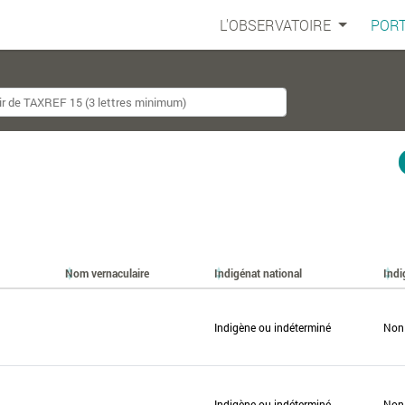
L'OBSERVATOIRE
PORT
Nom vernaculaire
Indigénat national
Indi
Indigène ou indéterminé
Non
Indigène ou indéterminé
Non