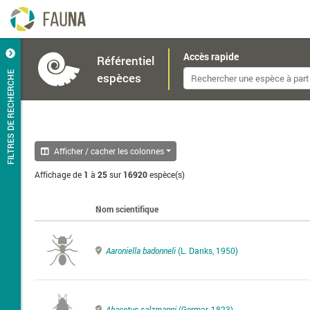
Accès rapide
Référentiel
FILTRES DE RECHERCHE
espèces
Afficher / cacher les colonnes
Affichage de
1
à
25
sur
16920
espèce(s)
Nom scientifique
Aaroniella badonneli
(L. Danks, 1950)
Abacetus salzmanni
(Germar, 1823)