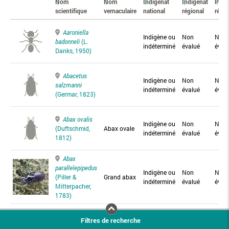
Nom
Nom
Indigénat
Indigénat
Prés
scientifique
vernaculaire
national
régional
régio
Aaroniella
Indigène ou
Non
Non
badonneli
(L.
indéterminé
évalué
éval
Danks, 1950)
Abacetus
Indigène ou
Non
Non
salzmanni
indéterminé
évalué
éval
(Germar, 1823)
Abax ovalis
Indigène ou
Non
Non
(Duftschmid,
Abax ovale
indéterminé
évalué
éval
1812)
Abax
parallelepipedus
Indigène ou
Non
Non
(Piller &
Grand abax
indéterminé
évalué
éval
Mitterpacher,
1783)
Abax
Filtres de recherche
parallelus
Abax
Indigène ou
Non
Non