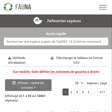
Référentiel
espèces
Accès rapide
Méthode
Télecharger le tableau au format
d'évaluation
CSV
Sur mobile, faite défiler les colonnes de gauche à droite
Afficher / cacher les
espèces / page
colonnes
...
1
2
3
4
5
677
Affichage de
1
à
25
sur
16921
espèce(s)