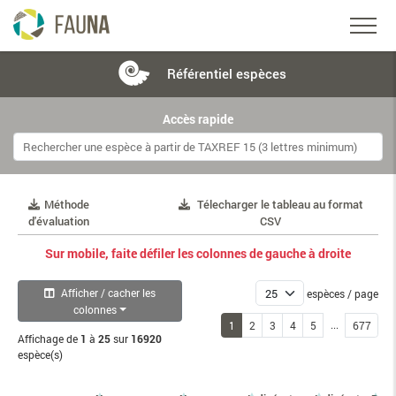
Référentiel
espèces
Accès rapide
Méthode
Télecharger le tableau au format
d'évaluation
CSV
Sur mobile, faite défiler les colonnes de gauche à droite
Afficher / cacher les
espèces / page
colonnes
...
1
2
3
4
5
677
Affichage de
1
à
25
sur
16920
espèce(s)