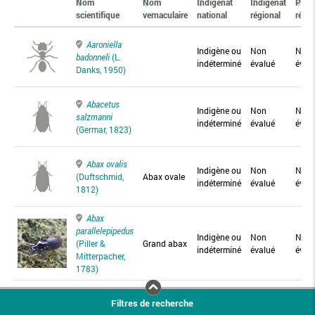
Nom
Nom
Indigénat
Indigénat
Prés
scientifique
vernaculaire
national
régional
régio
Aaroniella
Indigène ou
Non
Non
badonneli
(L.
indéterminé
évalué
éval
Danks, 1950)
Abacetus
Indigène ou
Non
Non
salzmanni
indéterminé
évalué
éval
(Germar, 1823)
Abax ovalis
Indigène ou
Non
Non
(Duftschmid,
Abax ovale
indéterminé
évalué
éval
1812)
Abax
parallelepipedus
Indigène ou
Non
Non
(Piller &
Grand abax
indéterminé
évalué
éval
Mitterpacher,
1783)
Abax
Filtres de recherche
parallelus
Abax
Indigène ou
Non
Non