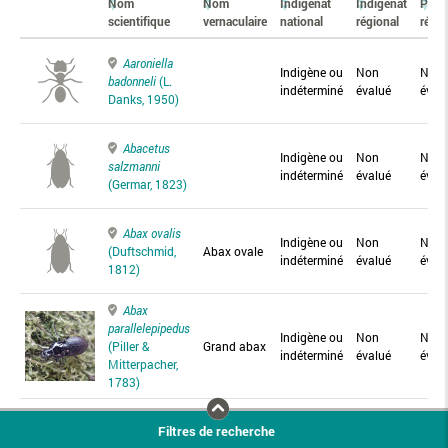
Nom
Nom
Indigénat
Indigénat
Prés
scientifique
vernaculaire
national
régional
régio
Aaroniella
Indigène ou
Non
Non
badonneli
(L.
indéterminé
évalué
éval
Danks, 1950)
Abacetus
Indigène ou
Non
Non
salzmanni
indéterminé
évalué
éval
(Germar, 1823)
Abax ovalis
Indigène ou
Non
Non
(Duftschmid,
Abax ovale
indéterminé
évalué
éval
1812)
Abax
parallelepipedus
Indigène ou
Non
Non
(Piller &
Grand abax
indéterminé
évalué
éval
Mitterpacher,
1783)
Abax
Filtres de recherche
parallelus
Abax
Indigène ou
Non
Non