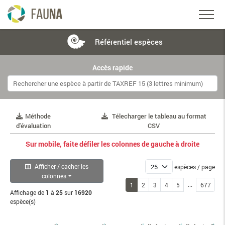
Référentiel
espèces
Accès rapide
Méthode
Télecharger le tableau au format
d'évaluation
CSV
Sur mobile, faite défiler les colonnes de gauche à droite
Afficher / cacher les
espèces / page
colonnes
...
1
2
3
4
5
677
Affichage de
1
à
25
sur
16920
espèce(s)