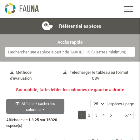
Référentiel
espèces
Accès rapide
Méthode
Télecharger le tableau au format
d'évaluation
CSV
Sur mobile, faite défiler les colonnes de gauche à droite
Afficher / cacher les
espèces / page
colonnes
...
1
2
3
4
5
677
Affichage de
1
à
25
sur
16920
espèce(s)