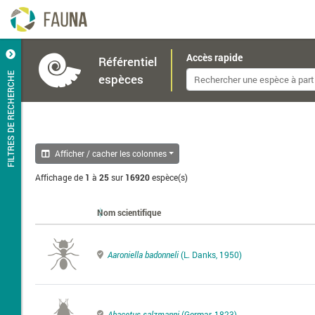
Accès rapide
Référentiel
FILTRES DE RECHERCHE
espèces
Afficher / cacher les colonnes
Affichage de
1
à
25
sur
16920
espèce(s)
Nom scientifique
Aaroniella badonneli
(L. Danks, 1950)
Abacetus salzmanni
(Germar, 1823)