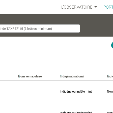
L'OBSERVATOIRE
PORT
Nom vernaculaire
Indigénat national
Indi
Indigène ou indéterminé
Non
Indigène ou indéterminé
Non