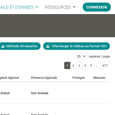
AILS ET DONNÉES
RESSOURCES
CONNEXION
Méthode d'évaluation
Télecharger le tableau au format CSV
espèces / page
...
1
2
3
4
5
677
génat régional
Présence régionale
Protegée
Menacée
 évalué
Non évaluée
 évalué
Non évaluée