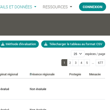
AILS ET DONNÉES
RESSOURCES
CONNEXION
Méthode d'évaluation
Télecharger le tableau au format CSV
espèces / page
...
1
2
3
4
5
677
génat régional
Présence régionale
Protegée
Menacée
 évalué
Non évaluée
 évalué
Non évaluée