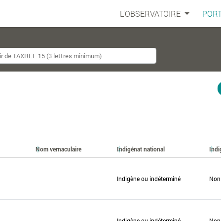
L'OBSERVATOIRE
PORT
Nom vernaculaire
Indigénat national
Indi
Indigène ou indéterminé
Non
Indigène ou indéterminé
Non