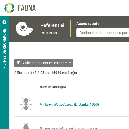
Accès rapide
Référentiel
FILTRES DE RECHERCHE
espèces
Afficher / cacher les colonnes
Affichage de
1
à
25
sur
16920
espèce(s)
Nom scientifique
Aaroniella badonneli
(L. Danks, 1950)
Abacetus salzmanni
(Germar, 1823)