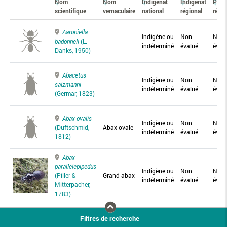
Nom
Nom
Indigénat
Indigénat
Prés
scientifique
vernaculaire
national
régional
régio
Aaroniella
Indigène ou
Non
Non
badonneli
(L.
indéterminé
évalué
éval
Danks, 1950)
Abacetus
Indigène ou
Non
Non
salzmanni
indéterminé
évalué
éval
(Germar, 1823)
Abax ovalis
Indigène ou
Non
Non
(Duftschmid,
Abax ovale
indéterminé
évalué
éval
1812)
Abax
parallelepipedus
Indigène ou
Non
Non
(Piller &
Grand abax
indéterminé
évalué
éval
Mitterpacher,
1783)
Abax
Filtres de recherche
parallelus
Abax
Indigène ou
Non
Non