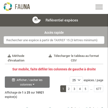
Référentiel
espèces
Accès rapide
Méthode
Télecharger le tableau au format
d'évaluation
CSV
Sur mobile, faite défiler les colonnes de gauche à droite
Afficher / cacher les
espèces / page
colonnes
...
1
2
3
4
5
677
Affichage de
1
à
25
sur
16921
espèce(s)