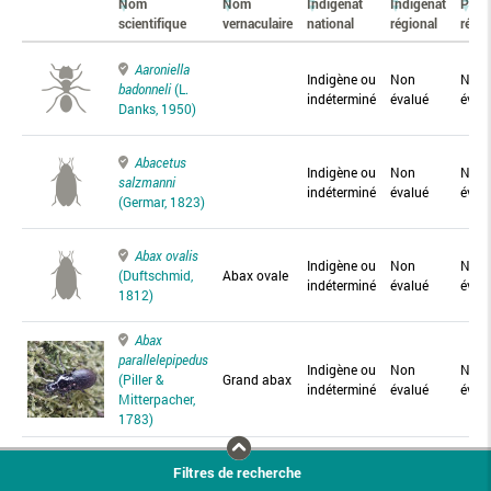
Nom
Nom
Indigénat
Indigénat
Prés
scientifique
vernaculaire
national
régional
régio
Aaroniella
Indigène ou
Non
Non
badonneli
(L.
indéterminé
évalué
éval
Danks, 1950)
Abacetus
Indigène ou
Non
Non
salzmanni
indéterminé
évalué
éval
(Germar, 1823)
Abax ovalis
Indigène ou
Non
Non
(Duftschmid,
Abax ovale
indéterminé
évalué
éval
1812)
Abax
parallelepipedus
Indigène ou
Non
Non
(Piller &
Grand abax
indéterminé
évalué
éval
Mitterpacher,
1783)
Abax
Filtres de recherche
parallelus
Abax
Indigène ou
Non
Non