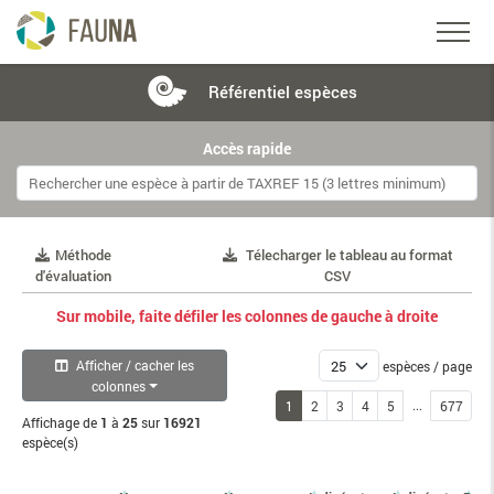
Référentiel
espèces
Accès rapide
Méthode
Télecharger le tableau au format
d'évaluation
CSV
Sur mobile, faite défiler les colonnes de gauche à droite
Afficher / cacher les
espèces / page
colonnes
...
1
2
3
4
5
677
Affichage de
1
à
25
sur
16921
espèce(s)