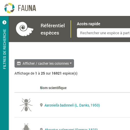
Accès rapide
Référentiel
FILTRES DE RECHERCHE
espèces
Afficher / cacher les colonnes
Affichage de
1
à
25
sur
16921
espèce(s)
Nom scientifique
Aaroniella badonneli
(L. Danks, 1950)
Abacetus salzmanni
(Germar, 1823)