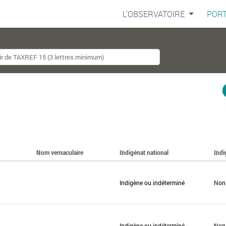
L'OBSERVATOIRE
PORT
Nom vernaculaire
Indigénat national
Indi
Indigène ou indéterminé
Non
Indigène ou indéterminé
Non