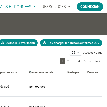
AILS ET DONNÉES
RESSOURCES
CONNEXION
Méthode d'évaluation
Télecharger le tableau au format CSV
espèces / page
...
1
2
3
4
5
677
génat régional
Présence régionale
Protegée
Menacée
 évalué
Non évaluée
 évalué
Non évaluée