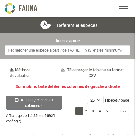
Référentiel
espèces
Accès rapide
Méthode
Télecharger le tableau au format
d'évaluation
CSV
Sur mobile, faite défiler les colonnes de gauche à droite
Afficher / cacher les
espèces / page
colonnes
...
1
2
3
4
5
677
Affichage de
1
à
25
sur
16921
espèce(s)