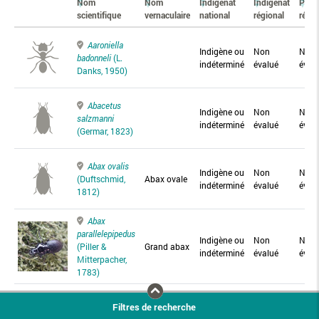
Nom
Nom
Indigénat
Indigénat
Prés
scientifique
vernaculaire
national
régional
régio
Aaroniella
Indigène ou
Non
Non
badonneli
(L.
indéterminé
évalué
éval
Danks, 1950)
Abacetus
Indigène ou
Non
Non
salzmanni
indéterminé
évalué
éval
(Germar, 1823)
Abax ovalis
Indigène ou
Non
Non
(Duftschmid,
Abax ovale
indéterminé
évalué
éval
1812)
Abax
parallelepipedus
Indigène ou
Non
Non
(Piller &
Grand abax
indéterminé
évalué
éval
Mitterpacher,
1783)
Abax
Filtres de recherche
parallelus
Abax
Indigène ou
Non
Non