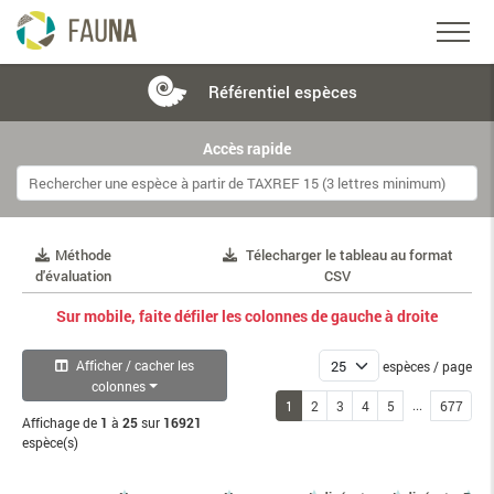
Référentiel
espèces
Accès rapide
Méthode
Télecharger le tableau au format
d'évaluation
CSV
Sur mobile, faite défiler les colonnes de gauche à droite
Afficher / cacher les
espèces / page
colonnes
...
1
2
3
4
5
677
Affichage de
1
à
25
sur
16921
espèce(s)