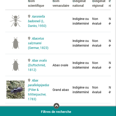
Nom
Nom
Indigénat
Indigénat
Prés
scientifique
vernaculaire
national
régional
régio
Aaroniella
Indigène ou
Non
Non
badonneli
(L.
indéterminé
évalué
éval
Danks, 1950)
Abacetus
Indigène ou
Non
Non
salzmanni
indéterminé
évalué
éval
(Germar, 1823)
Abax ovalis
Indigène ou
Non
Non
(Duftschmid,
Abax ovale
indéterminé
évalué
éval
1812)
Abax
parallelepipedus
Indigène ou
Non
Non
(Piller &
Grand abax
indéterminé
évalué
éval
Mitterpacher,
1783)
Abax
Filtres de recherche
parallelus
Abax
Indigène ou
Non
Non