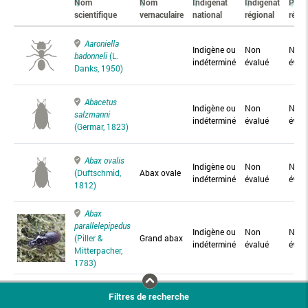
Nom
Nom
Indigénat
Indigénat
Prés
scientifique
vernaculaire
national
régional
régio
Aaroniella
Indigène ou
Non
Non
badonneli
(L.
indéterminé
évalué
éval
Danks, 1950)
Abacetus
Indigène ou
Non
Non
salzmanni
indéterminé
évalué
éval
(Germar, 1823)
Abax ovalis
Indigène ou
Non
Non
(Duftschmid,
Abax ovale
indéterminé
évalué
éval
1812)
Abax
parallelepipedus
Indigène ou
Non
Non
(Piller &
Grand abax
indéterminé
évalué
éval
Mitterpacher,
1783)
Abax
Filtres de recherche
parallelus
Abax
Indigène ou
Non
Non