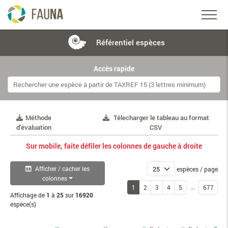
Référentiel
espèces
Accès rapide
Méthode
Télecharger le tableau au format
d'évaluation
CSV
Sur mobile, faite défiler les colonnes de gauche à droite
Afficher / cacher les
espèces / page
colonnes
...
1
2
3
4
5
677
Affichage de
1
à
25
sur
16920
espèce(s)