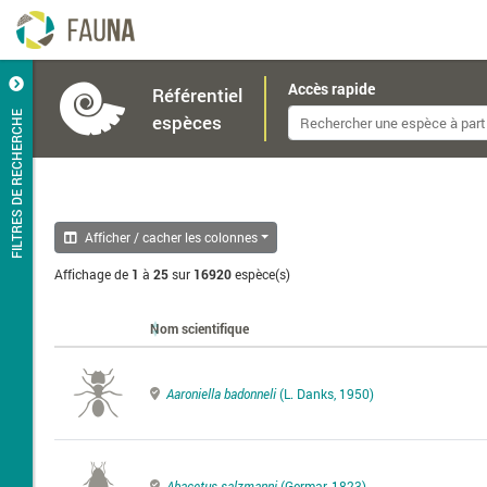
Accès rapide
Référentiel
FILTRES DE RECHERCHE
espèces
Afficher / cacher les colonnes
Affichage de
1
à
25
sur
16920
espèce(s)
Nom scientifique
Aaroniella badonneli
(L. Danks, 1950)
Abacetus salzmanni
(Germar, 1823)