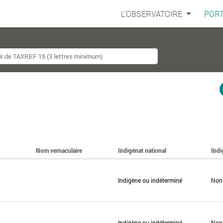
L'OBSERVATOIRE
PORT
Nom vernaculaire
Indigénat national
Indi
Indigène ou indéterminé
Non
Indigène ou indéterminé
Non