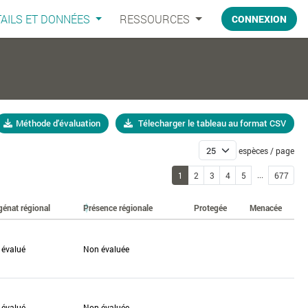
AILS ET DONNÉES
RESSOURCES
CONNEXION
Méthode d'évaluation
Télecharger le tableau au format CSV
espèces / page
...
1
2
3
4
5
677
génat régional
Présence régionale
Protegée
Menacée
 évalué
Non évaluée
 évalué
Non évaluée