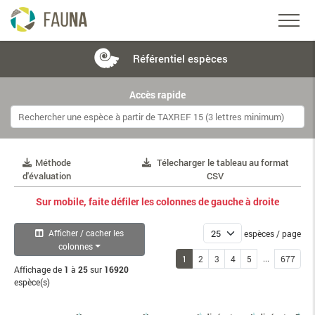
Référentiel
espèces
Accès rapide
Méthode
Télecharger le tableau au format
d'évaluation
CSV
Sur mobile, faite défiler les colonnes de gauche à droite
Afficher / cacher les
espèces / page
colonnes
...
1
2
3
4
5
677
Affichage de
1
à
25
sur
16920
espèce(s)