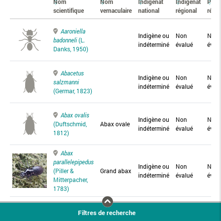
Nom
Nom
Indigénat
Indigénat
Prés
scientifique
vernaculaire
national
régional
régio
Aaroniella
Indigène ou
Non
Non
badonneli
(L.
indéterminé
évalué
éval
Danks, 1950)
Abacetus
Indigène ou
Non
Non
salzmanni
indéterminé
évalué
éval
(Germar, 1823)
Abax ovalis
Indigène ou
Non
Non
(Duftschmid,
Abax ovale
indéterminé
évalué
éval
1812)
Abax
parallelepipedus
Indigène ou
Non
Non
(Piller &
Grand abax
indéterminé
évalué
éval
Mitterpacher,
1783)
Abax
Filtres de recherche
parallelus
Abax
Indigène ou
Non
Non