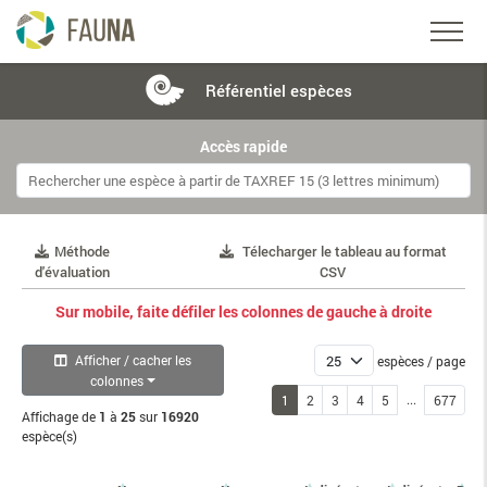
Référentiel
espèces
Accès rapide
Méthode
Télecharger le tableau au format
d'évaluation
CSV
Sur mobile, faite défiler les colonnes de gauche à droite
Afficher / cacher les
espèces / page
colonnes
...
1
2
3
4
5
677
Affichage de
1
à
25
sur
16920
espèce(s)