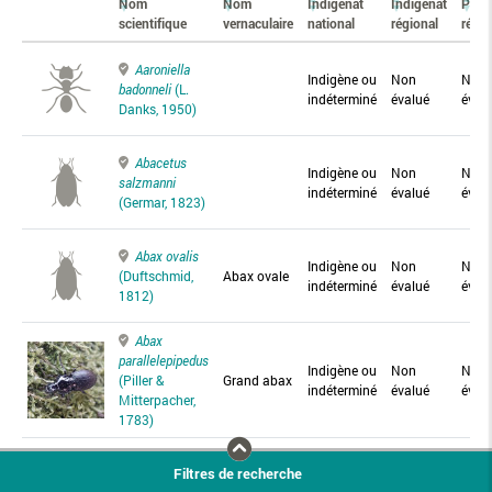
Nom
Nom
Indigénat
Indigénat
Prés
scientifique
vernaculaire
national
régional
régio
Aaroniella
Indigène ou
Non
Non
badonneli
(L.
indéterminé
évalué
éval
Danks, 1950)
Abacetus
Indigène ou
Non
Non
salzmanni
indéterminé
évalué
éval
(Germar, 1823)
Abax ovalis
Indigène ou
Non
Non
(Duftschmid,
Abax ovale
indéterminé
évalué
éval
1812)
Abax
parallelepipedus
Indigène ou
Non
Non
(Piller &
Grand abax
indéterminé
évalué
éval
Mitterpacher,
1783)
Abax
Filtres de recherche
parallelus
Abax
Indigène ou
Non
Non