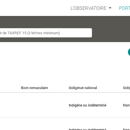
L'OBSERVATOIRE
PORT
Nom vernaculaire
Indigénat national
Indi
Indigène ou indéterminé
Non
Indigène ou indéterminé
Non