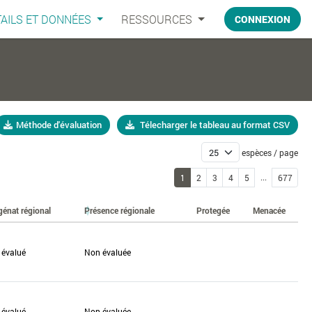
AILS ET DONNÉES
RESSOURCES
CONNEXION
Méthode d'évaluation
Télecharger le tableau au format CSV
espèces / page
...
1
2
3
4
5
677
génat régional
Présence régionale
Protegée
Menacée
 évalué
Non évaluée
 évalué
Non évaluée