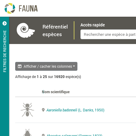
Accès rapide
Référentiel
FILTRES DE RECHERCHE
espèces
Afficher / cacher les colonnes
Affichage de
1
à
25
sur
16920
espèce(s)
Nom scientifique
Aaroniella badonneli
(L. Danks, 1950)
Abacetus salzmanni
(Germar, 1823)