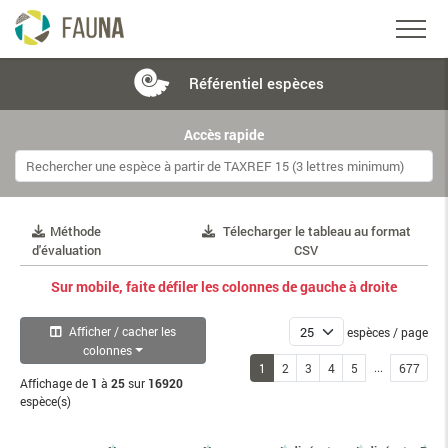
Référentiel
espèces
Accès rapide
Méthode
Télecharger le tableau au format
d'évaluation
CSV
Sur mobile, faite défiler les colonnes de gauche à droite
Afficher / cacher les
espèces / page
colonnes
...
1
2
3
4
5
677
Affichage de
1
à
25
sur
16920
espèce(s)