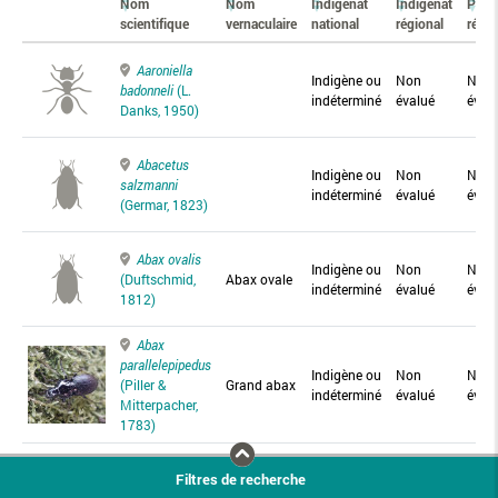
Nom
Nom
Indigénat
Indigénat
Prés
scientifique
vernaculaire
national
régional
régio
Aaroniella
Indigène ou
Non
Non
badonneli
(L.
indéterminé
évalué
éval
Danks, 1950)
Abacetus
Indigène ou
Non
Non
salzmanni
indéterminé
évalué
éval
(Germar, 1823)
Abax ovalis
Indigène ou
Non
Non
(Duftschmid,
Abax ovale
indéterminé
évalué
éval
1812)
Abax
parallelepipedus
Indigène ou
Non
Non
(Piller &
Grand abax
indéterminé
évalué
éval
Mitterpacher,
1783)
Abax
Filtres de recherche
parallelus
Abax
Indigène ou
Non
Non