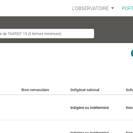
L'OBSERVATOIRE
PORT
Nom vernaculaire
Indigénat national
Indi
Indigène ou indéterminé
Non
Indigène ou indéterminé
Non