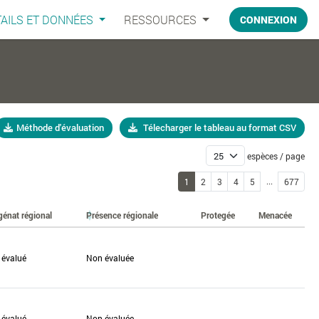
AILS ET DONNÉES
RESSOURCES
CONNEXION
Méthode d'évaluation
Télecharger le tableau au format CSV
espèces / page
...
1
2
3
4
5
677
génat régional
Présence régionale
Protegée
Menacée
 évalué
Non évaluée
 évalué
Non évaluée