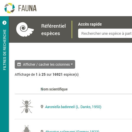
Accès rapide
Référentiel
FILTRES DE RECHERCHE
espèces
Afficher / cacher les colonnes
Affichage de
1
à
25
sur
16921
espèce(s)
Nom scientifique
Aaroniella badonneli
(L. Danks, 1950)
Abacetus salzmanni
(Germar, 1823)