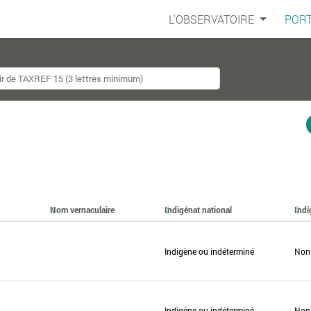
L'OBSERVATOIRE
PORT
Nom vernaculaire
Indigénat national
Indi
Indigène ou indéterminé
Non
Indigène ou indéterminé
Non