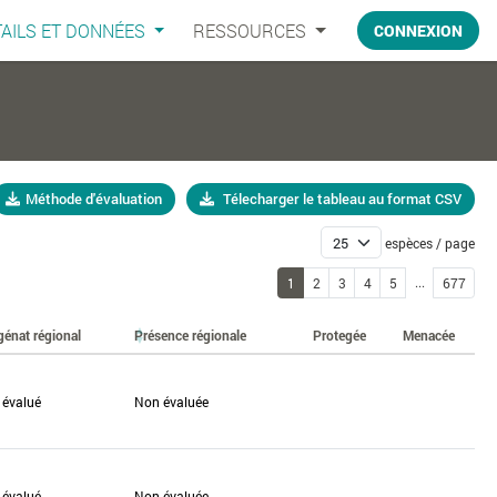
AILS ET DONNÉES
RESSOURCES
CONNEXION
Méthode d'évaluation
Télecharger le tableau au format CSV
espèces / page
...
1
2
3
4
5
677
génat régional
Présence régionale
Protegée
Menacée
 évalué
Non évaluée
 évalué
Non évaluée