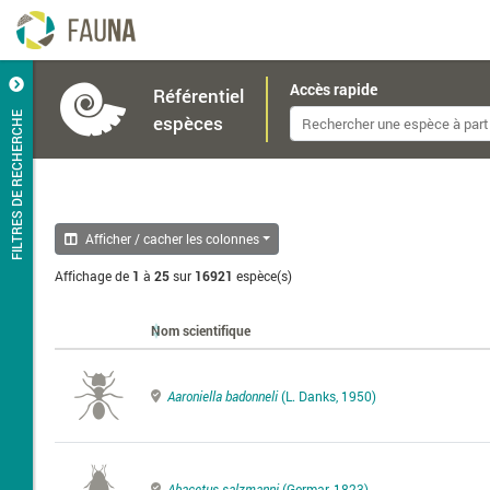
Accès rapide
Référentiel
FILTRES DE RECHERCHE
espèces
Afficher / cacher les colonnes
Affichage de
1
à
25
sur
16921
espèce(s)
Nom scientifique
Aaroniella badonneli
(L. Danks, 1950)
Abacetus salzmanni
(Germar, 1823)