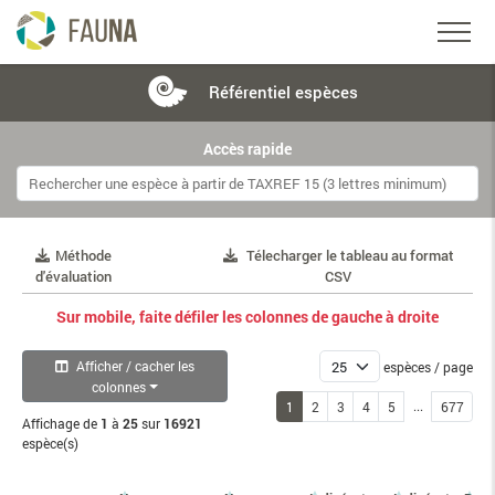
Référentiel
espèces
Accès rapide
Méthode
Télecharger le tableau au format
d'évaluation
CSV
Sur mobile, faite défiler les colonnes de gauche à droite
Afficher / cacher les
espèces / page
colonnes
...
1
2
3
4
5
677
Affichage de
1
à
25
sur
16921
espèce(s)