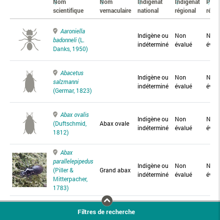
Nom
Nom
Indigénat
Indigénat
Prés
scientifique
vernaculaire
national
régional
régio
Aaroniella
Indigène ou
Non
Non
badonneli
(L.
indéterminé
évalué
éval
Danks, 1950)
Abacetus
Indigène ou
Non
Non
salzmanni
indéterminé
évalué
éval
(Germar, 1823)
Abax ovalis
Indigène ou
Non
Non
(Duftschmid,
Abax ovale
indéterminé
évalué
éval
1812)
Abax
parallelepipedus
Indigène ou
Non
Non
(Piller &
Grand abax
indéterminé
évalué
éval
Mitterpacher,
1783)
Abax
Filtres de recherche
parallelus
Abax
Indigène ou
Non
Non