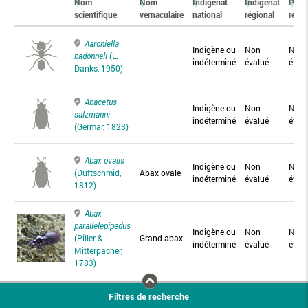
Nom
Nom
Indigénat
Indigénat
Prés
scientifique
vernaculaire
national
régional
régio
Aaroniella
Indigène ou
Non
Non
badonneli
(L.
indéterminé
évalué
éval
Danks, 1950)
Abacetus
Indigène ou
Non
Non
salzmanni
indéterminé
évalué
éval
(Germar, 1823)
Abax ovalis
Indigène ou
Non
Non
(Duftschmid,
Abax ovale
indéterminé
évalué
éval
1812)
Abax
parallelepipedus
Indigène ou
Non
Non
(Piller &
Grand abax
indéterminé
évalué
éval
Mitterpacher,
1783)
Abax
Filtres de recherche
parallelus
Abax
Indigène ou
Non
Non