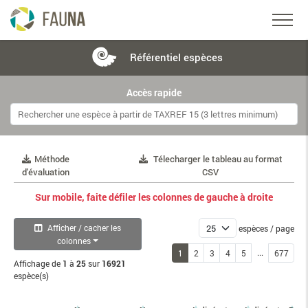
Référentiel
espèces
Accès rapide
Méthode
Télecharger le tableau au format
d'évaluation
CSV
Sur mobile, faite défiler les colonnes de gauche à droite
Afficher / cacher les
espèces / page
colonnes
...
1
2
3
4
5
677
Affichage de
1
à
25
sur
16921
espèce(s)