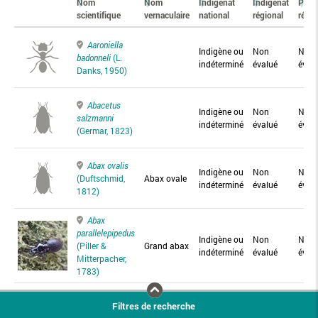
Nom
Nom
Indigénat
Indigénat
Prés
scientifique
vernaculaire
national
régional
régio
Aaroniella
Indigène ou
Non
Non
badonneli
(L.
indéterminé
évalué
éval
Danks, 1950)
Abacetus
Indigène ou
Non
Non
salzmanni
indéterminé
évalué
éval
(Germar, 1823)
Abax ovalis
Indigène ou
Non
Non
(Duftschmid,
Abax ovale
indéterminé
évalué
éval
1812)
Abax
parallelepipedus
Indigène ou
Non
Non
(Piller &
Grand abax
indéterminé
évalué
éval
Mitterpacher,
1783)
Abax
Filtres de recherche
parallelus
Abax
Indigène ou
Non
Non