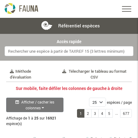
Référentiel
espèces
Accès rapide
Méthode
Télecharger le tableau au format
d'évaluation
CSV
Sur mobile, faite défiler les colonnes de gauche à droite
Afficher / cacher les
espèces / page
colonnes
...
1
2
3
4
5
677
Affichage de
1
à
25
sur
16921
espèce(s)