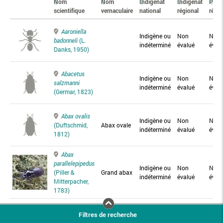
Nom
Nom
Indigénat
Indigénat
Prés
scientifique
vernaculaire
national
régional
régio
Aaroniella
Indigène ou
Non
Non
badonneli
(L.
indéterminé
évalué
éval
Danks, 1950)
Abacetus
Indigène ou
Non
Non
salzmanni
indéterminé
évalué
éval
(Germar, 1823)
Abax ovalis
Indigène ou
Non
Non
(Duftschmid,
Abax ovale
indéterminé
évalué
éval
1812)
Abax
parallelepipedus
Indigène ou
Non
Non
(Piller &
Grand abax
indéterminé
évalué
éval
Mitterpacher,
1783)
Abax
Filtres de recherche
parallelus
Abax
Indigène ou
Non
Non