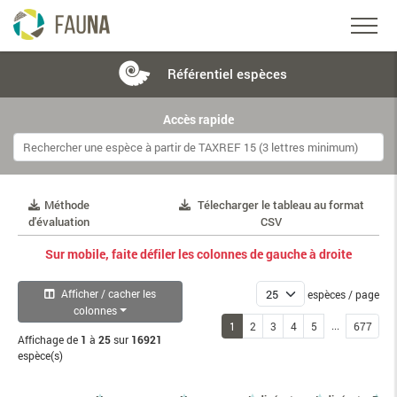
Référentiel
espèces
Accès rapide
Méthode
Télecharger le tableau au format
d'évaluation
CSV
Sur mobile, faite défiler les colonnes de gauche à droite
Afficher / cacher les
espèces / page
colonnes
...
1
2
3
4
5
677
Affichage de
1
à
25
sur
16921
espèce(s)