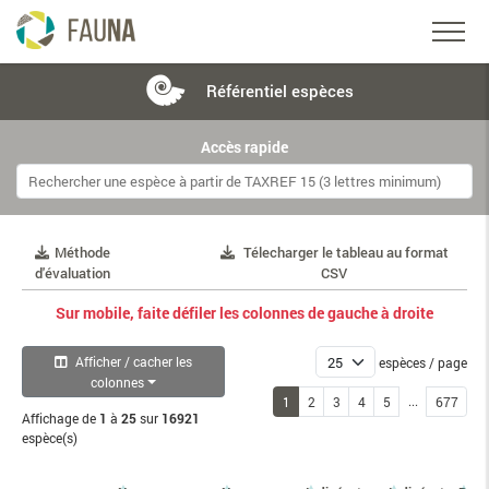
Référentiel
espèces
Accès rapide
Méthode
Télecharger le tableau au format
d'évaluation
CSV
Sur mobile, faite défiler les colonnes de gauche à droite
Afficher / cacher les
espèces / page
colonnes
...
1
2
3
4
5
677
Affichage de
1
à
25
sur
16921
espèce(s)