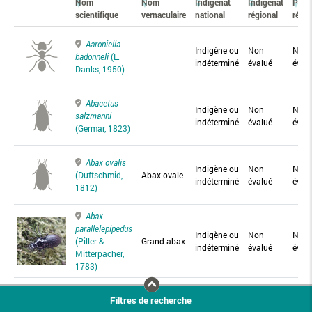
Nom
Nom
Indigénat
Indigénat
Prés
scientifique
vernaculaire
national
régional
régio
Aaroniella
Indigène ou
Non
Non
badonneli
(L.
indéterminé
évalué
éval
Danks, 1950)
Abacetus
Indigène ou
Non
Non
salzmanni
indéterminé
évalué
éval
(Germar, 1823)
Abax ovalis
Indigène ou
Non
Non
(Duftschmid,
Abax ovale
indéterminé
évalué
éval
1812)
Abax
parallelepipedus
Indigène ou
Non
Non
(Piller &
Grand abax
indéterminé
évalué
éval
Mitterpacher,
1783)
Abax
Filtres de recherche
parallelus
Abax
Indigène ou
Non
Non