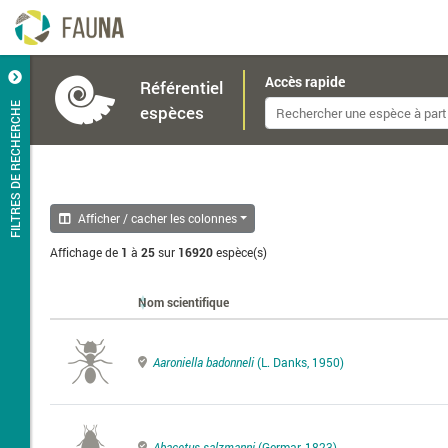
Accès rapide
Référentiel
FILTRES DE RECHERCHE
espèces
Afficher / cacher les colonnes
Affichage de
1
à
25
sur
16920
espèce(s)
Nom scientifique
Aaroniella badonneli
(L. Danks, 1950)
Abacetus salzmanni
(Germar, 1823)