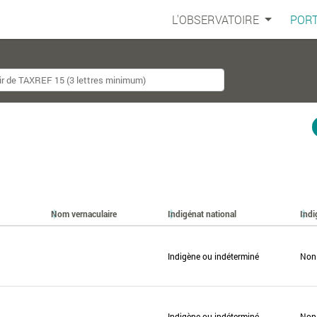
L'OBSERVATOIRE
PORT
Nom vernaculaire
Indigénat national
Indi
Indigène ou indéterminé
Non
Indigène ou indéterminé
Non