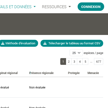
AILS ET DONNÉES
RESSOURCES
CONNEXION
Méthode d'évaluation
Télecharger le tableau au format CSV
espèces / page
...
1
2
3
4
5
677
génat régional
Présence régionale
Protegée
Menacée
 évalué
Non évaluée
 évalué
Non évaluée