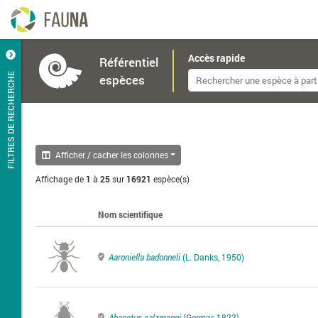
Accès rapide
Référentiel
FILTRES DE RECHERCHE
espèces
Afficher / cacher les colonnes
Affichage de
1
à
25
sur
16921
espèce(s)
Nom scientifique
Aaroniella badonneli
(L. Danks, 1950)
Abacetus salzmanni
(Germar, 1823)