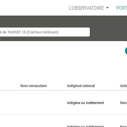
L'OBSERVATOIRE
PORT
Nom vernaculaire
Indigénat national
Indi
Indigène ou indéterminé
Non
Indigène ou indéterminé
Non