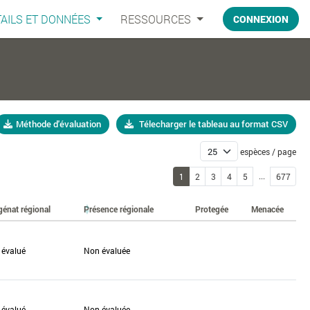
AILS ET DONNÉES
RESSOURCES
CONNEXION
Méthode d'évaluation
Télecharger le tableau au format CSV
espèces / page
...
1
2
3
4
5
677
génat régional
Présence régionale
Protegée
Menacée
 évalué
Non évaluée
 évalué
Non évaluée