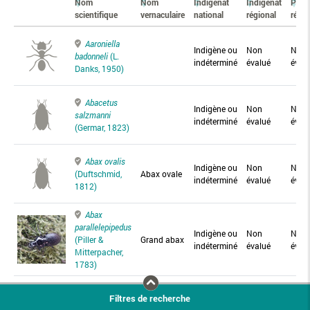
Nom
Nom
Indigénat
Indigénat
Prés
scientifique
vernaculaire
national
régional
régio
Aaroniella
Indigène ou
Non
Non
badonneli
(L.
indéterminé
évalué
éval
Danks, 1950)
Abacetus
Indigène ou
Non
Non
salzmanni
indéterminé
évalué
éval
(Germar, 1823)
Abax ovalis
Indigène ou
Non
Non
(Duftschmid,
Abax ovale
indéterminé
évalué
éval
1812)
Abax
parallelepipedus
Indigène ou
Non
Non
(Piller &
Grand abax
indéterminé
évalué
éval
Mitterpacher,
1783)
Abax
Filtres de recherche
parallelus
Abax
Indigène ou
Non
Non