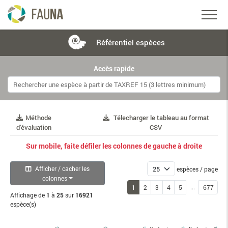
Référentiel
espèces
Accès rapide
Méthode
Télecharger le tableau au format
d'évaluation
CSV
Sur mobile, faite défiler les colonnes de gauche à droite
Afficher / cacher les
espèces / page
colonnes
...
1
2
3
4
5
677
Affichage de
1
à
25
sur
16921
espèce(s)