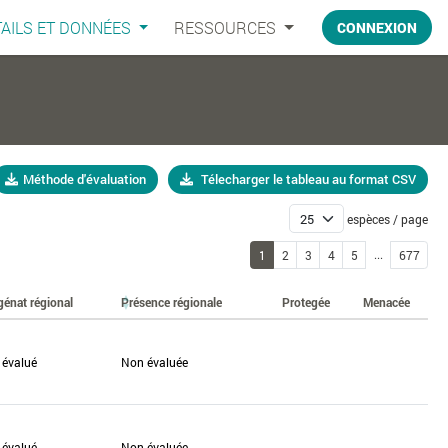
AILS ET DONNÉES
RESSOURCES
CONNEXION
Méthode d'évaluation
Télecharger le tableau au format CSV
espèces / page
...
1
2
3
4
5
677
génat régional
Présence régionale
Protegée
Menacée
 évalué
Non évaluée
 évalué
Non évaluée