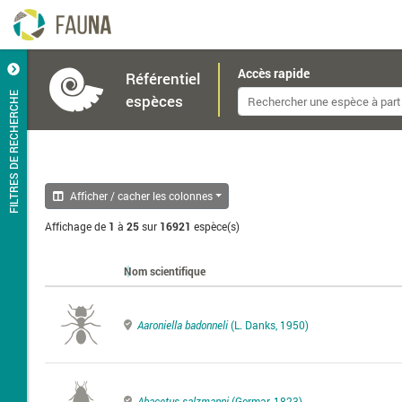
Accès rapide
Référentiel
FILTRES DE RECHERCHE
espèces
Afficher / cacher les colonnes
Affichage de
1
à
25
sur
16921
espèce(s)
Nom scientifique
Aaroniella badonneli
(L. Danks, 1950)
Abacetus salzmanni
(Germar, 1823)