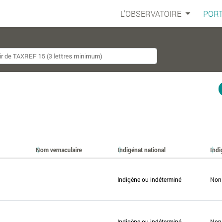
L'OBSERVATOIRE
PORT
Nom vernaculaire
Indigénat national
Indi
Indigène ou indéterminé
Non
Indigène ou indéterminé
Non