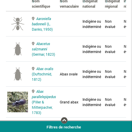
Nom
Nom
Indigénat
Indigénat
Prés
scientifique
vernaculaire
national
régional
régio
Aaroniella
Indigène ou
Non
Non
badonneli
(L.
indéterminé
évalué
éval
Danks, 1950)
Abacetus
Indigène ou
Non
Non
salzmanni
indéterminé
évalué
éval
(Germar, 1823)
Abax ovalis
Indigène ou
Non
Non
(Duftschmid,
Abax ovale
indéterminé
évalué
éval
1812)
Abax
parallelepipedus
Indigène ou
Non
Non
(Piller &
Grand abax
indéterminé
évalué
éval
Mitterpacher,
1783)
Abax
Filtres de recherche
parallelus
Abax
Indigène ou
Non
Non