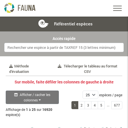
Référentiel
espèces
Accès rapide
Méthode
Télecharger le tableau au format
d'évaluation
CSV
Sur mobile, faite défiler les colonnes de gauche à droite
Afficher / cacher les
espèces / page
colonnes
...
1
2
3
4
5
677
Affichage de
1
à
25
sur
16920
espèce(s)