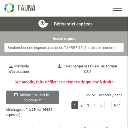
Référentiel
espèces
Accès rapide
Méthode
Télecharger le tableau au format
d'évaluation
CSV
Sur mobile, faite défiler les colonnes de gauche à droite
Afficher / cacher les
espèces / page
colonnes
...
1
2
3
4
5
677
Affichage de
1
à
25
sur
16921
espèce(s)