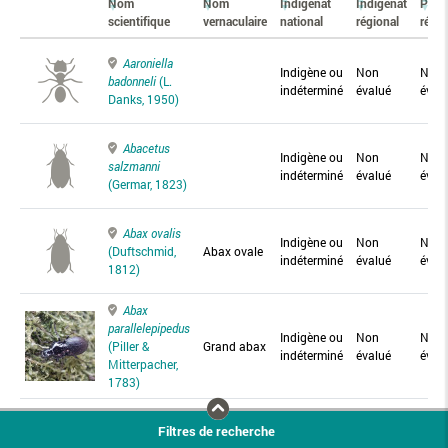
Nom
Nom
Indigénat
Indigénat
Prés
scientifique
vernaculaire
national
régional
régio
Aaroniella
Indigène ou
Non
Non
badonneli
(L.
indéterminé
évalué
éval
Danks, 1950)
Abacetus
Indigène ou
Non
Non
salzmanni
indéterminé
évalué
éval
(Germar, 1823)
Abax ovalis
Indigène ou
Non
Non
(Duftschmid,
Abax ovale
indéterminé
évalué
éval
1812)
Abax
parallelepipedus
Indigène ou
Non
Non
(Piller &
Grand abax
indéterminé
évalué
éval
Mitterpacher,
1783)
Abax
Filtres de recherche
parallelus
Abax
Indigène ou
Non
Non