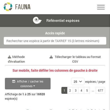
Référentiel
espèces
Accès rapide
Méthode
Télecharger le tableau au format
d'évaluation
CSV
Sur mobile, faite défiler les colonnes de gauche à droite
Afficher / cacher les
espèces / page
colonnes
...
1
2
3
4
5
677
Affichage de
1
à
25
sur
16920
espèce(s)