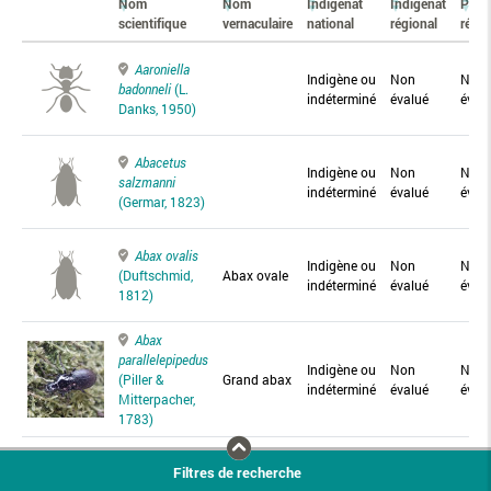
Nom
Nom
Indigénat
Indigénat
Prés
scientifique
vernaculaire
national
régional
régio
Aaroniella
Indigène ou
Non
Non
badonneli
(L.
indéterminé
évalué
éval
Danks, 1950)
Abacetus
Indigène ou
Non
Non
salzmanni
indéterminé
évalué
éval
(Germar, 1823)
Abax ovalis
Indigène ou
Non
Non
(Duftschmid,
Abax ovale
indéterminé
évalué
éval
1812)
Abax
parallelepipedus
Indigène ou
Non
Non
(Piller &
Grand abax
indéterminé
évalué
éval
Mitterpacher,
1783)
Abax
Filtres de recherche
parallelus
Abax
Indigène ou
Non
Non