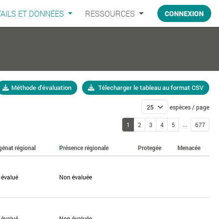
AILS ET DONNÉES
RESSOURCES
CONNEXION
Méthode d'évaluation
Télecharger le tableau au format CSV
espèces / page
...
1
2
3
4
5
677
génat régional
Présence régionale
Protegée
Menacée
 évalué
Non évaluée
 évalué
Non évaluée