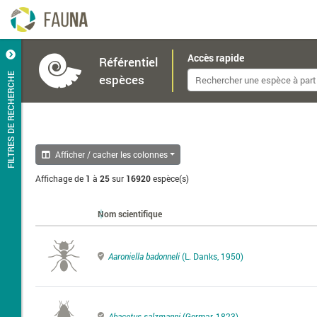
Accès rapide
Référentiel
FILTRES DE RECHERCHE
espèces
Afficher / cacher les colonnes
Affichage de
1
à
25
sur
16920
espèce(s)
Nom scientifique
Aaroniella badonneli
(L. Danks, 1950)
Abacetus salzmanni
(Germar, 1823)