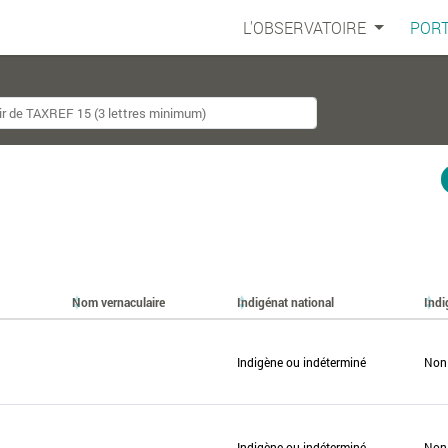
L'OBSERVATOIRE
PORT
Nom vernaculaire
Indigénat national
Indi
Indigène ou indéterminé
Non
Indigène ou indéterminé
Non