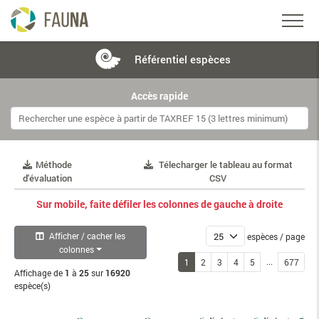
Référentiel
espèces
Accès rapide
Méthode
Télecharger le tableau au format
d'évaluation
CSV
Sur mobile, faite défiler les colonnes de gauche à droite
Afficher / cacher les
espèces / page
colonnes
...
1
2
3
4
5
677
Affichage de
1
à
25
sur
16920
espèce(s)