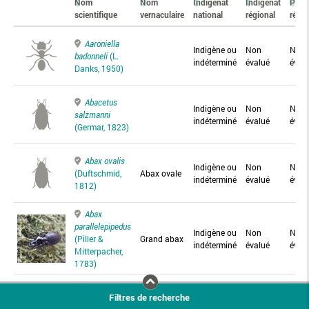
Nom
Nom
Indigénat
Indigénat
Prés
scientifique
vernaculaire
national
régional
régio
Aaroniella
Indigène ou
Non
Non
badonneli
(L.
indéterminé
évalué
éval
Danks, 1950)
Abacetus
Indigène ou
Non
Non
salzmanni
indéterminé
évalué
éval
(Germar, 1823)
Abax ovalis
Indigène ou
Non
Non
(Duftschmid,
Abax ovale
indéterminé
évalué
éval
1812)
Abax
parallelepipedus
Indigène ou
Non
Non
(Piller &
Grand abax
indéterminé
évalué
éval
Mitterpacher,
1783)
Abax
Filtres de recherche
parallelus
Abax
Indigène ou
Non
Non