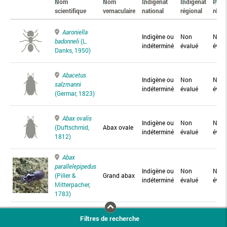
Nom
Nom
Indigénat
Indigénat
Prés
scientifique
vernaculaire
national
régional
régio
Aaroniella
Indigène ou
Non
Non
badonneli
(L.
indéterminé
évalué
éval
Danks, 1950)
Abacetus
Indigène ou
Non
Non
salzmanni
indéterminé
évalué
éval
(Germar, 1823)
Abax ovalis
Indigène ou
Non
Non
(Duftschmid,
Abax ovale
indéterminé
évalué
éval
1812)
Abax
parallelepipedus
Indigène ou
Non
Non
(Piller &
Grand abax
indéterminé
évalué
éval
Mitterpacher,
1783)
Abax
Filtres de recherche
parallelus
Abax
Indigène ou
Non
Non