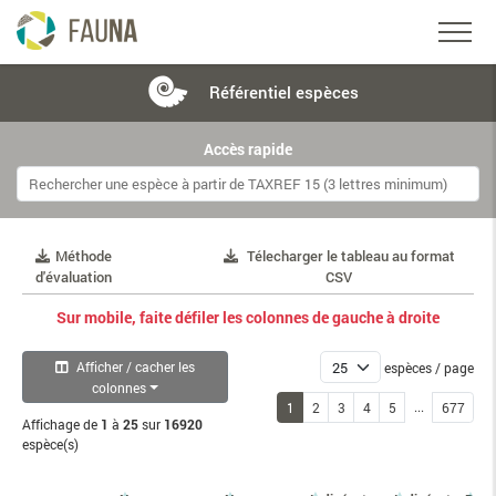
Référentiel
espèces
Accès rapide
Méthode
Télecharger le tableau au format
d'évaluation
CSV
Sur mobile, faite défiler les colonnes de gauche à droite
Afficher / cacher les
espèces / page
colonnes
...
1
2
3
4
5
677
Affichage de
1
à
25
sur
16920
espèce(s)