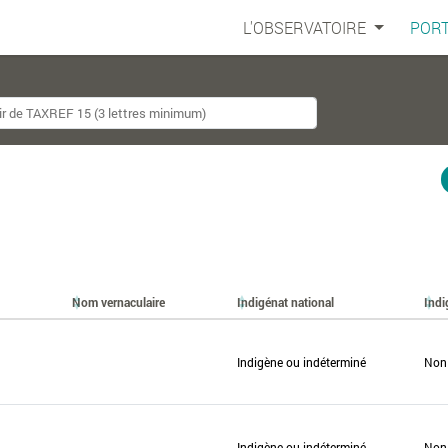
L'OBSERVATOIRE
PORT
Nom vernaculaire
Indigénat national
Indi
Indigène ou indéterminé
Non
Indigène ou indéterminé
Non