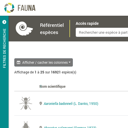
Accès rapide
Référentiel
FILTRES DE RECHERCHE
espèces
Afficher / cacher les colonnes
Affichage de
1
à
25
sur
16921
espèce(s)
Nom scientifique
Aaroniella badonneli
(L. Danks, 1950)
Abacetus salzmanni
(Germar, 1823)