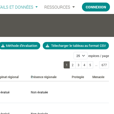
AILS ET DONNÉES
RESSOURCES
CONNEXION
Méthode d'évaluation
Télecharger le tableau au format CSV
espèces / page
...
1
2
3
4
5
677
génat régional
Présence régionale
Protegée
Menacée
 évalué
Non évaluée
 évalué
Non évaluée