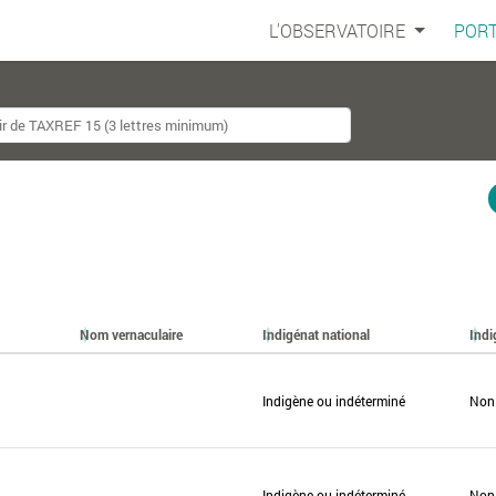
L'OBSERVATOIRE
PORT
Nom vernaculaire
Indigénat national
Indi
Indigène ou indéterminé
Non
Indigène ou indéterminé
Non