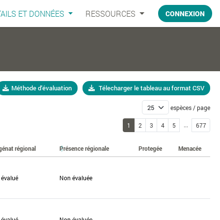
AILS ET DONNÉES
RESSOURCES
CONNEXION
Méthode d'évaluation
Télecharger le tableau au format CSV
espèces / page
...
1
2
3
4
5
677
génat régional
Présence régionale
Protegée
Menacée
 évalué
Non évaluée
 évalué
Non évaluée