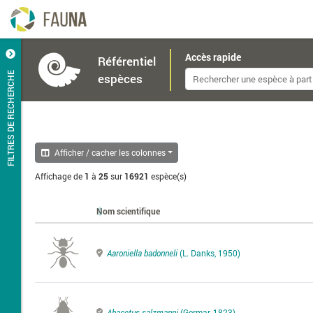
Accès rapide
Référentiel
FILTRES DE RECHERCHE
espèces
Afficher / cacher les colonnes
Affichage de
1
à
25
sur
16921
espèce(s)
Nom scientifique
Aaroniella badonneli
(L. Danks, 1950)
Abacetus salzmanni
(Germar, 1823)