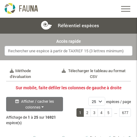
Référentiel
espèces
Accès rapide
Méthode
Télecharger le tableau au format
d'évaluation
CSV
Sur mobile, faite défiler les colonnes de gauche à droite
Afficher / cacher les
espèces / page
colonnes
...
1
2
3
4
5
677
Affichage de
1
à
25
sur
16921
espèce(s)