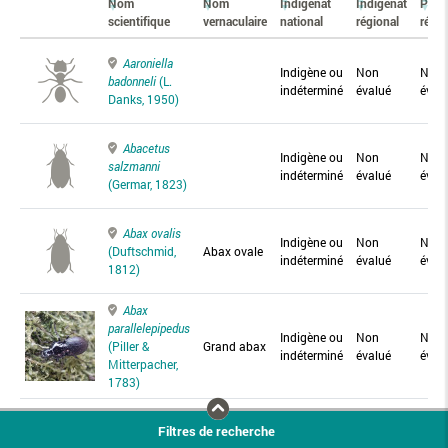
Nom
Nom
Indigénat
Indigénat
Prés
scientifique
vernaculaire
national
régional
régio
Aaroniella
Indigène ou
Non
Non
badonneli
(L.
indéterminé
évalué
éval
Danks, 1950)
Abacetus
Indigène ou
Non
Non
salzmanni
indéterminé
évalué
éval
(Germar, 1823)
Abax ovalis
Indigène ou
Non
Non
(Duftschmid,
Abax ovale
indéterminé
évalué
éval
1812)
Abax
parallelepipedus
Indigène ou
Non
Non
(Piller &
Grand abax
indéterminé
évalué
éval
Mitterpacher,
1783)
Abax
Filtres de recherche
parallelus
Abax
Indigène ou
Non
Non