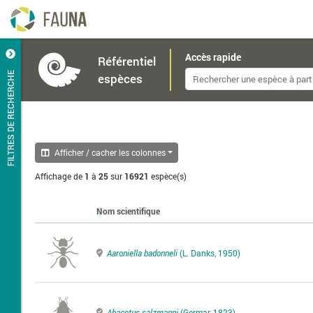
Accès rapide
Référentiel
FILTRES DE RECHERCHE
espèces
Afficher / cacher les colonnes
Affichage de
1
à
25
sur
16921
espèce(s)
Nom scientifique
Aaroniella badonneli
(L. Danks, 1950)
Abacetus salzmanni
(Germar, 1823)