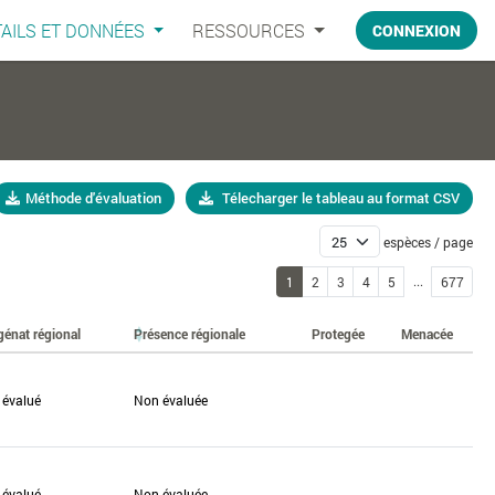
AILS ET DONNÉES
RESSOURCES
CONNEXION
Méthode d'évaluation
Télecharger le tableau au format CSV
espèces / page
...
1
2
3
4
5
677
génat régional
Présence régionale
Protegée
Menacée
 évalué
Non évaluée
 évalué
Non évaluée