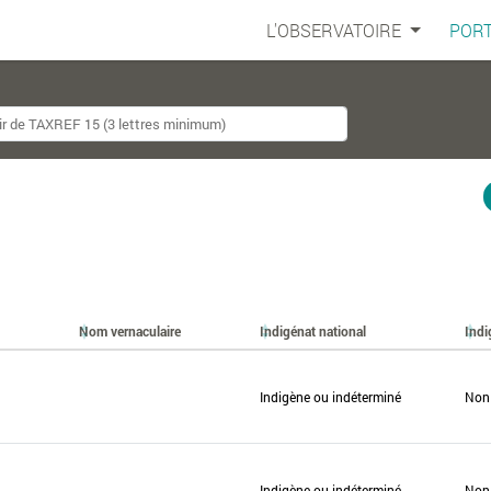
L'OBSERVATOIRE
PORT
Nom vernaculaire
Indigénat national
Indi
Indigène ou indéterminé
Non
Indigène ou indéterminé
Non