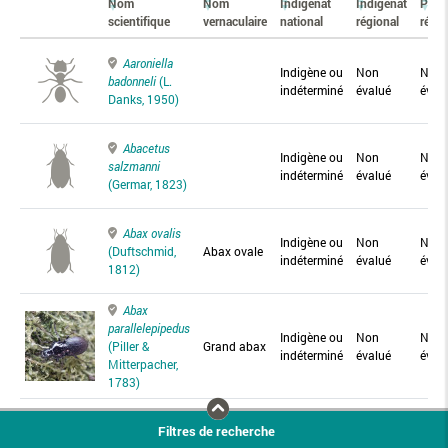
Nom
Nom
Indigénat
Indigénat
Prés
scientifique
vernaculaire
national
régional
régio
Aaroniella
Indigène ou
Non
Non
badonneli
(L.
indéterminé
évalué
éval
Danks, 1950)
Abacetus
Indigène ou
Non
Non
salzmanni
indéterminé
évalué
éval
(Germar, 1823)
Abax ovalis
Indigène ou
Non
Non
(Duftschmid,
Abax ovale
indéterminé
évalué
éval
1812)
Abax
parallelepipedus
Indigène ou
Non
Non
(Piller &
Grand abax
indéterminé
évalué
éval
Mitterpacher,
1783)
Abax
Filtres de recherche
parallelus
Abax
Indigène ou
Non
Non