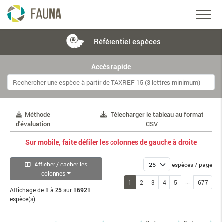
Référentiel
espèces
Accès rapide
Méthode
Télecharger le tableau au format
d'évaluation
CSV
Sur mobile, faite défiler les colonnes de gauche à droite
Afficher / cacher les
espèces / page
colonnes
...
1
2
3
4
5
677
Affichage de
1
à
25
sur
16921
espèce(s)