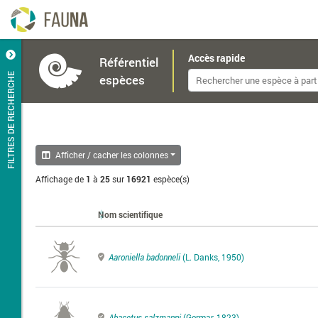
Accès rapide
Référentiel
FILTRES DE RECHERCHE
espèces
Afficher / cacher les colonnes
Affichage de
1
à
25
sur
16921
espèce(s)
Nom scientifique
Aaroniella badonneli
(L. Danks, 1950)
Abacetus salzmanni
(Germar, 1823)