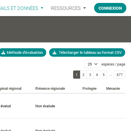
AILS ET DONNÉES
RESSOURCES
CONNEXION
Méthode d'évaluation
Télecharger le tableau au format CSV
espèces / page
...
1
2
3
4
5
677
génat régional
Présence régionale
Protegée
Menacée
 évalué
Non évaluée
 évalué
Non évaluée