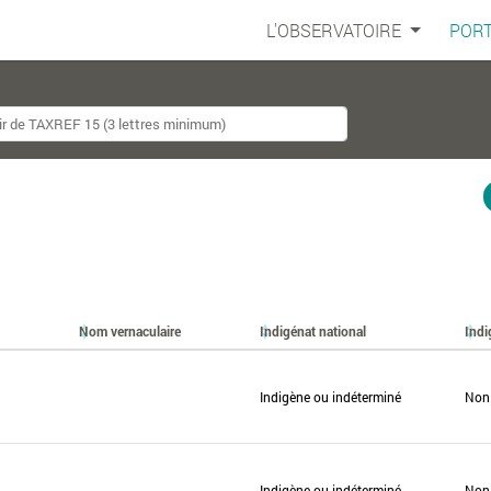
L'OBSERVATOIRE
PORT
Nom vernaculaire
Indigénat national
Indi
Indigène ou indéterminé
Non
Indigène ou indéterminé
Non