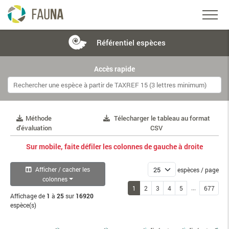
Référentiel
espèces
Accès rapide
Méthode
Télecharger le tableau au format
d'évaluation
CSV
Sur mobile, faite défiler les colonnes de gauche à droite
Afficher / cacher les
espèces / page
colonnes
...
1
2
3
4
5
677
Affichage de
1
à
25
sur
16920
espèce(s)