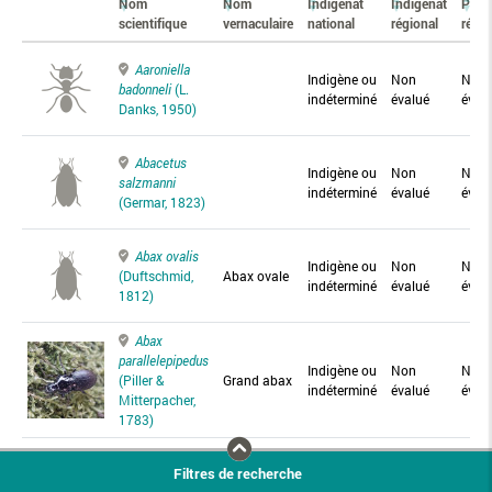
Nom
Nom
Indigénat
Indigénat
Prés
scientifique
vernaculaire
national
régional
régio
Aaroniella
Indigène ou
Non
Non
badonneli
(L.
indéterminé
évalué
éval
Danks, 1950)
Abacetus
Indigène ou
Non
Non
salzmanni
indéterminé
évalué
éval
(Germar, 1823)
Abax ovalis
Indigène ou
Non
Non
(Duftschmid,
Abax ovale
indéterminé
évalué
éval
1812)
Abax
parallelepipedus
Indigène ou
Non
Non
(Piller &
Grand abax
indéterminé
évalué
éval
Mitterpacher,
1783)
Abax
Filtres de recherche
parallelus
Abax
Indigène ou
Non
Non