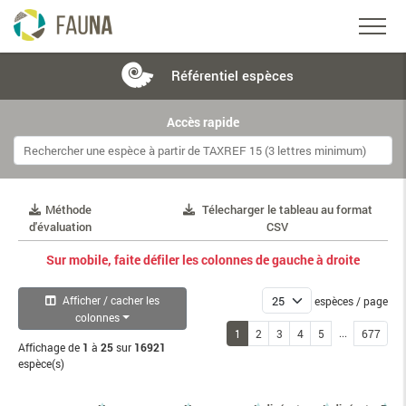
Référentiel
espèces
Accès rapide
Méthode
Télecharger le tableau au format
d'évaluation
CSV
Sur mobile, faite défiler les colonnes de gauche à droite
Afficher / cacher les
espèces / page
colonnes
...
1
2
3
4
5
677
Affichage de
1
à
25
sur
16921
espèce(s)