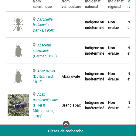
Nom
Nom
Indigénat
Indigénat
Prés
scientifique
vernaculaire
national
régional
régio
Aaroniella
Indigène ou
Non
Non
badonneli
(L.
indéterminé
évalué
éval
Danks, 1950)
Abacetus
Indigène ou
Non
Non
salzmanni
indéterminé
évalué
éval
(Germar, 1823)
Abax ovalis
Indigène ou
Non
Non
(Duftschmid,
Abax ovale
indéterminé
évalué
éval
1812)
Abax
parallelepipedus
Indigène ou
Non
Non
(Piller &
Grand abax
indéterminé
évalué
éval
Mitterpacher,
1783)
Abax
Filtres de recherche
parallelus
Abax
Indigène ou
Non
Non