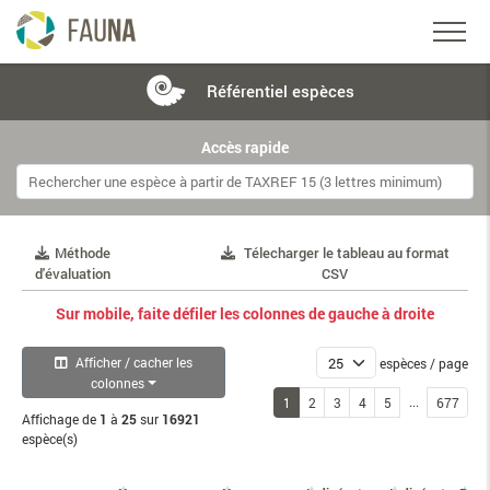
Référentiel
espèces
Accès rapide
Méthode
Télecharger le tableau au format
d'évaluation
CSV
Sur mobile, faite défiler les colonnes de gauche à droite
Afficher / cacher les
espèces / page
colonnes
...
1
2
3
4
5
677
Affichage de
1
à
25
sur
16921
espèce(s)