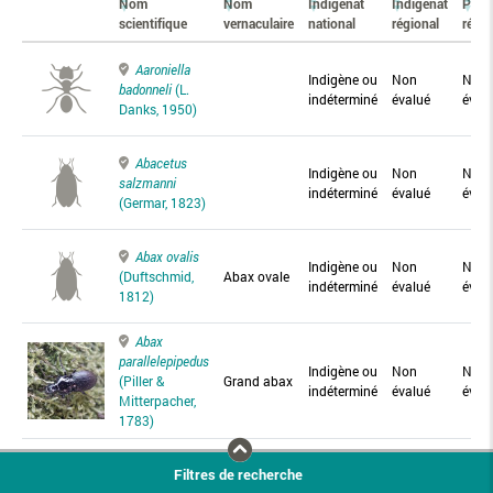
Nom
Nom
Indigénat
Indigénat
Prés
scientifique
vernaculaire
national
régional
régio
Aaroniella
Indigène ou
Non
Non
badonneli
(L.
indéterminé
évalué
éval
Danks, 1950)
Abacetus
Indigène ou
Non
Non
salzmanni
indéterminé
évalué
éval
(Germar, 1823)
Abax ovalis
Indigène ou
Non
Non
(Duftschmid,
Abax ovale
indéterminé
évalué
éval
1812)
Abax
parallelepipedus
Indigène ou
Non
Non
(Piller &
Grand abax
indéterminé
évalué
éval
Mitterpacher,
1783)
Abax
Filtres de recherche
parallelus
Abax
Indigène ou
Non
Non