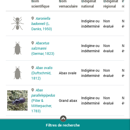
Nom
Nom
Indigénat
Indigénat
Prés
scientifique
vernaculaire
national
régional
régio
Aaroniella
Indigène ou
Non
Non
badonneli
(L.
indéterminé
évalué
éval
Danks, 1950)
Abacetus
Indigène ou
Non
Non
salzmanni
indéterminé
évalué
éval
(Germar, 1823)
Abax ovalis
Indigène ou
Non
Non
(Duftschmid,
Abax ovale
indéterminé
évalué
éval
1812)
Abax
parallelepipedus
Indigène ou
Non
Non
(Piller &
Grand abax
indéterminé
évalué
éval
Mitterpacher,
1783)
Abax
Filtres de recherche
parallelus
Abax
Indigène ou
Non
Non