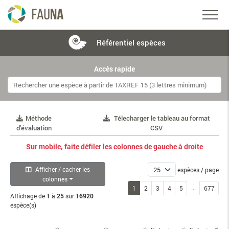
Référentiel
espèces
Accès rapide
Méthode
Télecharger le tableau au format
d'évaluation
CSV
Sur mobile, faite défiler les colonnes de gauche à droite
Afficher / cacher les
espèces / page
colonnes
...
1
2
3
4
5
677
Affichage de
1
à
25
sur
16920
espèce(s)