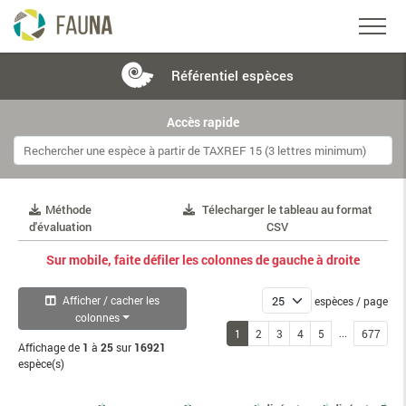
Référentiel
espèces
Accès rapide
Méthode
Télecharger le tableau au format
d'évaluation
CSV
Sur mobile, faite défiler les colonnes de gauche à droite
Afficher / cacher les
espèces / page
colonnes
...
1
2
3
4
5
677
Affichage de
1
à
25
sur
16921
espèce(s)