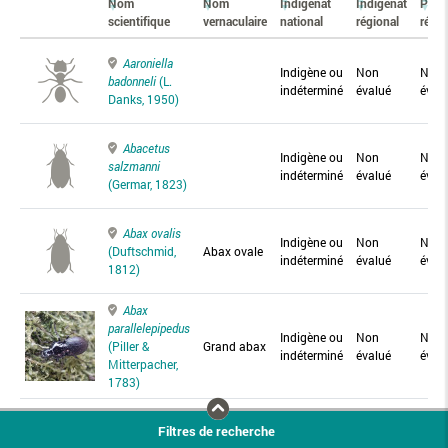
Nom
Nom
Indigénat
Indigénat
Prés
scientifique
vernaculaire
national
régional
régio
Aaroniella
Indigène ou
Non
Non
badonneli
(L.
indéterminé
évalué
éval
Danks, 1950)
Abacetus
Indigène ou
Non
Non
salzmanni
indéterminé
évalué
éval
(Germar, 1823)
Abax ovalis
Indigène ou
Non
Non
(Duftschmid,
Abax ovale
indéterminé
évalué
éval
1812)
Abax
parallelepipedus
Indigène ou
Non
Non
(Piller &
Grand abax
indéterminé
évalué
éval
Mitterpacher,
1783)
Abax
Filtres de recherche
parallelus
Abax
Indigène ou
Non
Non