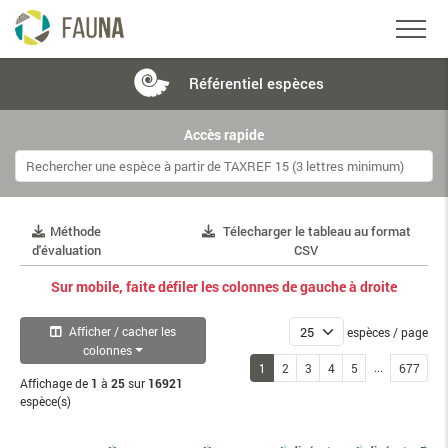
Référentiel
espèces
Accès rapide
Méthode
Télecharger le tableau au format
d'évaluation
CSV
Sur mobile, faite défiler les colonnes de gauche à droite
Afficher / cacher les
espèces / page
colonnes
...
1
2
3
4
5
677
Affichage de
1
à
25
sur
16921
espèce(s)