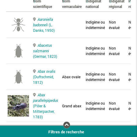
Nom
Nom
Indigénat
Indigénat
Prés
scientifique
vernaculaire
national
régional
régio
Aaroniella
Indigène ou
Non
Non
badonneli
(L.
indéterminé
évalué
éval
Danks, 1950)
Abacetus
Indigène ou
Non
Non
salzmanni
indéterminé
évalué
éval
(Germar, 1823)
Abax ovalis
Indigène ou
Non
Non
(Duftschmid,
Abax ovale
indéterminé
évalué
éval
1812)
Abax
parallelepipedus
Indigène ou
Non
Non
(Piller &
Grand abax
indéterminé
évalué
éval
Mitterpacher,
1783)
Abax
Filtres de recherche
parallelus
Abax
Indigène ou
Non
Non