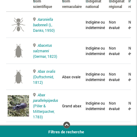
Nom
Nom
Indigénat
Indigénat
Prés
scientifique
vernaculaire
national
régional
régio
Aaroniella
Indigène ou
Non
Non
badonneli
(L.
indéterminé
évalué
éval
Danks, 1950)
Abacetus
Indigène ou
Non
Non
salzmanni
indéterminé
évalué
éval
(Germar, 1823)
Abax ovalis
Indigène ou
Non
Non
(Duftschmid,
Abax ovale
indéterminé
évalué
éval
1812)
Abax
parallelepipedus
Indigène ou
Non
Non
(Piller &
Grand abax
indéterminé
évalué
éval
Mitterpacher,
1783)
Abax
Filtres de recherche
parallelus
Abax
Indigène ou
Non
Non