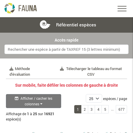
Référentiel
espèces
Accès rapide
Méthode
Télecharger le tableau au format
d'évaluation
CSV
Sur mobile, faite défiler les colonnes de gauche à droite
Afficher / cacher les
espèces / page
colonnes
...
1
2
3
4
5
677
Affichage de
1
à
25
sur
16921
espèce(s)