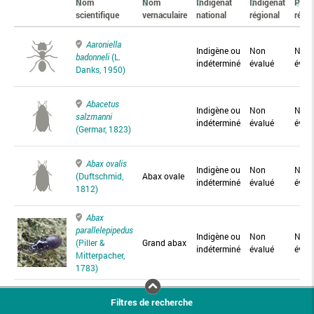
Nom
Nom
Indigénat
Indigénat
Prés
scientifique
vernaculaire
national
régional
régio
Aaroniella
Indigène ou
Non
Non
badonneli
(L.
indéterminé
évalué
éval
Danks, 1950)
Abacetus
Indigène ou
Non
Non
salzmanni
indéterminé
évalué
éval
(Germar, 1823)
Abax ovalis
Indigène ou
Non
Non
(Duftschmid,
Abax ovale
indéterminé
évalué
éval
1812)
Abax
parallelepipedus
Indigène ou
Non
Non
(Piller &
Grand abax
indéterminé
évalué
éval
Mitterpacher,
1783)
Abax
Filtres de recherche
parallelus
Abax
Indigène ou
Non
Non