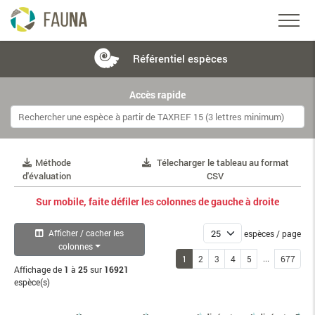
Référentiel
espèces
Accès rapide
Méthode
Télecharger le tableau au format
d'évaluation
CSV
Sur mobile, faite défiler les colonnes de gauche à droite
Afficher / cacher les
espèces / page
colonnes
...
1
2
3
4
5
677
Affichage de
1
à
25
sur
16921
espèce(s)